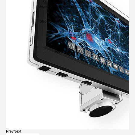
Microscope & Camera/Moniter
Measuring Instrument [3차원측정기]
Manual type [수동]
Automatic Type [CNC]
Shoe Cover Machine [신발덧신기]
Machine
Film Roll [소모품]
♣재고 제품 할인
현미경
확대경
♣중고 제품 판매
Prev
Next