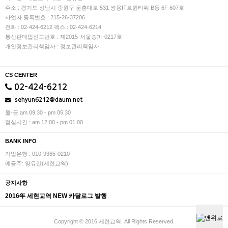
주소 : 경기도 성남시 중원구 둔춘대로 531 쌍용IT트윈타워 B동 6F 607호
사업자 등록번호 : 215-26-37206
전화 : 02-424-6212
팩스 : 02-424-6214
통신판매업신고번호 : 제2015-서울송파-0217호
개인정보관리책임자 : 정보관리책임자
CS CENTER
02-424-6212
sehyun6212@daum.net
월-금 am 09:30 - pm 05:30
점심시간 : am 12:00 - pm 01:00
BANK INFO
기업은행 : 010-9365-0210
예금주: 양유민(세현교역)
공지사항
2016年 세현교역 NEW 카달로그 발행
Copyright © 2016 세현교역. All Rights Reserved.