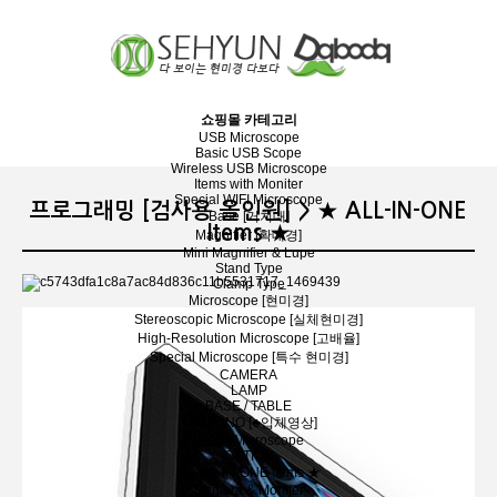
장바구니
분류
쇼핑몰 카테고리
USB Microscope
Basic USB Scope
Wireless USB Microscope
Items with Moniter
Special WIFI Microscope
프로그래밍 [검사용 올인원] > ★ ALL-IN-ONE
Base [거치대]
Items ★
Magnifier [확대경]
Mini Magnifier & Lupe
Stand Type
Clamp Type
Microscope [현미경]
Stereoscopic Microscope [실체현미경]
High-Resolution Microscope [고배율]
Special Microscope [특수 현미경]
CAMERA
LAMP
BASE / TABLE
TAGARNO [♣입체영상]
Vision Microscope
OPTION
★ ALL-IN-ONE Items ★
Camera & Moniter