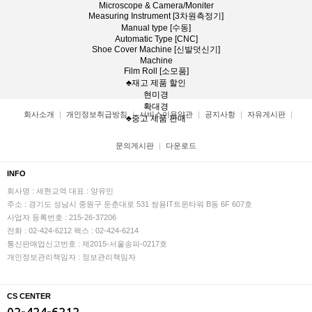
Microscope & Camera/Moniter
Measuring Instrument [3차원측정기]
Manual type [수동]
Automatic Type [CNC]
Shoe Cover Machine [신발덧신기]
Machine
Film Roll [소모품]
♣재고 제품 할인
현미경
확대경
회사소개
개인정보취급방침
서비스이용약관
공지사항
자유게시판
♣중고 제품 판매
문의게시판
다운로드
INFO
회사명 : 세현교역
대표 : 양유민
주소 : 경기도 성남시 중원구 둔춘대로 531 쌍용IT트윈타워 B동 6F 607호
사업자 등록번호 : 215-26-37206
전화 : 02-424-6212
팩스 : 02-424-6214
통신판매업신고번호 : 제2015-서울송파-0217호
개인정보관리책임자 : 정보관리책임자
CS CENTER