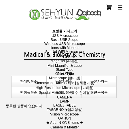
장바구니
분류
쇼핑몰 카테고리
USB Microscope
Basic USB Scope
Wireless USB Microscope
Items with Moniter
Special WIFI Microscope
Madical & Biology & Chemistry
Base [거치대]
Magnifier [확대경]
Mini Magnifier & Lupe
Stand Type
상품 정렬
Clamp Type
Microscope [현미경]
판매많은순
낮은가격순
높은가격순
Stereoscopic Microscope [실체현미경]
High-Resolution Microscope [고배율]
평점높은순
후기많은순
최근등록순
Special Microscope [특수 현미경]
CAMERA
LAMP
BASE / TABLE
등록된 상품이 없습니다.
TAGARNO [♣입체영상]
Vision Microscope
OPTION
★ ALL-IN-ONE Items ★
Camera & Moniter