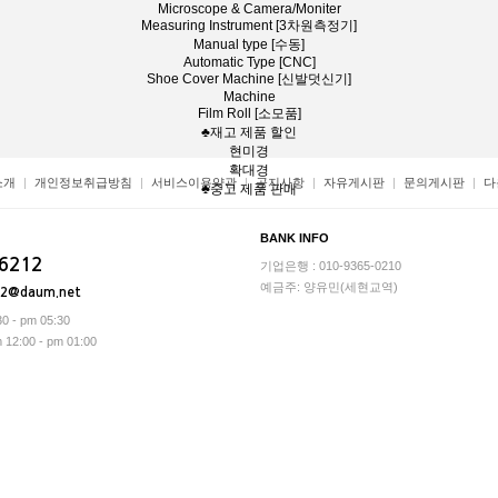
Microscope & Camera/Moniter
Measuring Instrument [3차원측정기]
Manual type [수동]
Automatic Type [CNC]
Shoe Cover Machine [신발덧신기]
Machine
Film Roll [소모품]
♣재고 제품 할인
현미경
확대경
소개
개인정보취급방침
서비스이용약관
공지사항
자유게시판
문의게시판
다
♣중고 제품 판매
BANK INFO
-6212
기업은행 : 010-9365-0210
예금주: 양유민(세현교역)
12@daum.net
0 - pm 05:30
2:00 - pm 01:00