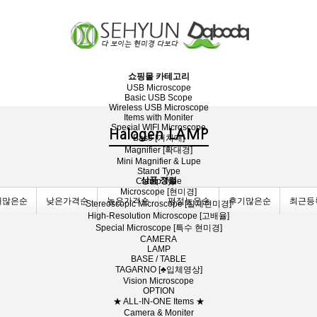
쇼핑몰 카테고리
USB Microscope
Basic USB Scope
Wireless USB Microscope
Items with Moniter
Special WIFI Microscope
Halogen LAMP
Base [거치대]
Magnifier [확대경]
Mini Magnifier & Lupe
Stand Type
상품 정렬
Clamp Type
Microscope [현미경]
매많은순
낮은가격순
높은가격순
평점높은순
후기많은순
최근등
Stereoscopic Microscope [실체현미경]
High-Resolution Microscope [고배율]
Special Microscope [특수 현미경]
CAMERA
LAMP
BASE / TABLE
TAGARNO [♣입체영상]
Vision Microscope
OPTION
★ ALL-IN-ONE Items ★
Camera & Moniter