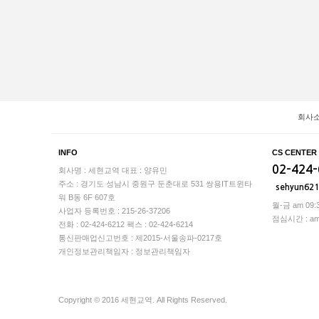
회사
INFO
CS CENTER
02-424
회사명 : 세현교역
대표 : 양유민
주소 : 경기도 성남시 중원구 둔춘대로 531 쌍용IT트윈타
sehyun62
워 B동 6F 607호
월-금 am 09:3
사업자 등록번호 : 215-26-37206
점심시간 : am 1
전화 : 02-424-6212
팩스 : 02-424-6214
통신판매업신고번호 : 제2015-서울송파-0217호
개인정보관리책임자 : 정보관리책임자
Copyright © 2016 세현교역. All Rights Reserved.